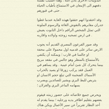
التدوينات الاخرى بأذن الله ؛ وهذا السبب نفسة
دفعهم الى الإمعان في الاستمتاع بأطياب الحياة
حتى في قبورهم .
وقد اعتقدوا انهم حققوا ههذه الغاية عندما غطوا
جدران مقابرهم بالنقوش الغائة والرسوم الملونة
التي تمثل الشخص الراقم داخل التابوت يعيش
في ارض تصحبه زوجته واولاده واقاربه .
وقد صور الفرعون المصري القديم أنه يجوب
الارض سائر على قدميه اول محمولا على محفة
او جالسا في قارب ؛ ويمكنه أن يكتفي
بالأستمتاع بالمنظر وهو جالس في مقعد مريح
بينما يتحرك كل شئ أمام عينية . وقد يساهم في
العمل فقد يركب زورقا او يصيد بالحراب
الأسماك الضخمة التي تبلغ حجم الانسان او
يتربص للبط البري ويشير للصائدين ويضرب
بسهامه الماعز البري والغزلان ؛
ويحرص جميع خلاصائه على حضور زينته فيقوم
بعضهم بتقليم اظافر يديه ورجليه ؛ بينما يقدم له
أحد النظار تقريراً عن سير الأعمال ويكن هناك