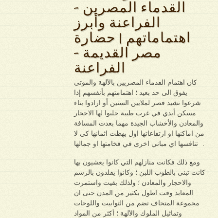
القدماء المصرين –
الفراعنة وأبرز
اهتماماتهم | حضارة
مصر القديمة –
الفراعنة
كان اهتمام القدماء المصريين بالآلهة والموتى
يفوق الى حد بعيد ؛ اهتمامتهم بأنفسهم إذا
شرعوا تشيد قصر لملايين السنين أو ارادوا بناء
مسكن أبدي في غرب طيبة جلبوا لها الاحجار
والمعادن والأخشاب الجيدة مهما بعدت المسافة
من اماكنها او ارتفاعاتها اول بهظت اثمانها كي لا
تنافسها اي مباني اخرى في فخامتها او جمالها .
ومع ذلك فكانت منازلهم التي كانوا يعشيون بها
كانت تبنى بالطوب اللبن ؛ وكانوا يقلدون بالرسم
والاحجار والمعادن ؛ ولذلك بقيت واستمرت
المعابد وقت اطول بكثير من المدن حتى ان
مجموعة المتحاف تضم من التوابيت واللوحات
وتماثيل الملوك والآلهة ؛ أكثر من المواد