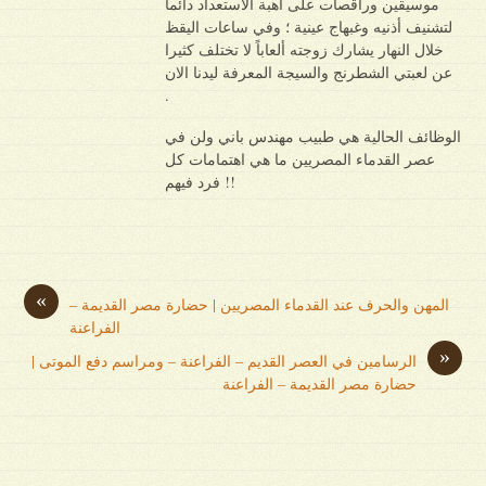
موسيقين وراقصات على أهبة الاستعداد دائما
لتشنيف أذنيه وغبهاج عينية ؛ وفي ساعات اليقظ
خلال النهار يشارك زوجته ألعاباً لا تختلف كثيرا
عن لعبتي الشطرنج والسيجة المعرفة ليدنا الان
.
الوظائف الحالية هي طبيب مهندس باني ولن في
عصر القدماء المصريين ما هي اهتمامات كل
فرد فيهم !!
«
المهن والحرف عند القدماء المصريين | حضارة مصر القديمة –
الفراعنة
»
الرسامين في العصر القديم – الفراعنة – ومراسم دفع الموتى |
حضارة مصر القديمة – الفراعنة