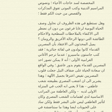
المخصصة لسد حاجات الأحياء ؛ ونصوص
المراسيم الدينية وكتب الموتى تفوق المذكرات
والقصص من حيث الكم فقط ؛
وهل نستطيع في هذه الظروف ان نحاول وصف
الحياة اليومية لرعايا فرعون من دون ان نضطر
الى الاكتفاء بالملاحظات السطحية والاحكام
الطائشة التي دونها الرحالة الأغريق والرومان ؟
يميل المحدثون الى الاعتقاد بأن المصرين
القدماء كانوا يولدون في لفائة جنائزية ؛ فقد
كتب جاستون ماسبيرو ؛ عندما ترجم الأغاني
الغرامية الأولى ؛ أنه لا يمكن تصور احد
المصرين القدماء يقوم بدور عاشق ؛ وفي الواقع
ان سعادة الحياة على ضفاف النيل جعلت قلوب
المصريين تفيض اعترفا بجميل الآلهة ؛ وهذا
يشرير الى ان اشعب المصري بطبيعته شعب
عاطفي – هذا لا يعني انه الحب في المنزلة
الاولى لديه – ولكن العاطفة من المراتب
الاساسية لدى اهتمامات الشعب المصري وكان
لتأثير العاطفي ليس على البشر فقط ولكن ساد
على الحيونات ايضا وهذا ما سنناضشة في